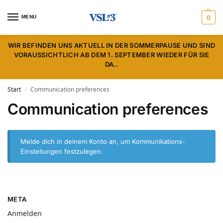
MENU
0
WIR BEFINDEN UNS AKTUELL IN DER SOMMERPAUSE UND SIND
VORAUSSICHTLICH AB DEM 1. SEPTEMBER WIEDER FÜR SIE
DA..
Start
Communication preferences
/
Communication preferences
Melde dich in deinem Konto an
, um Kommunikations-
Einstellungen festzulegen.
META
Anmelden